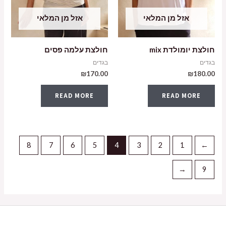
אזל מן המלאי
אזל מן המלאי
חולצת יומולדת mix
חולצת עלמה פסים
בגדים
בגדים
₪
170.00
₪
180.00
READ MORE
READ MORE
8
7
6
5
4
3
2
1
→
←
9