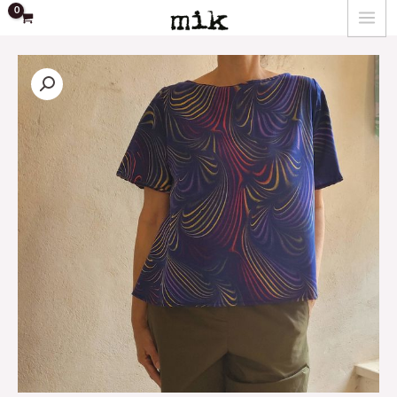
מודפסת
ילוג
MAIN
quantity
תוכן
MENU
חולצת
זוהר
מודפסת
quantity