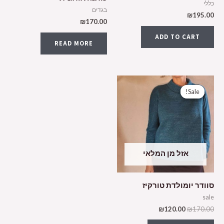
כללי
בגדים
₪
195.00
₪
170.00
ADD TO CART
READ MORE
Sale!
Sale!
אזל מן המלאי
סוודר יומולדת טורקיז
sale
₪
120.00
₪
170.00