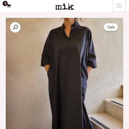
שחורה
ילוג
MAIN
quantity
תוכן
MENU
שמלת
Sale!
יעל
שחורה
quantity