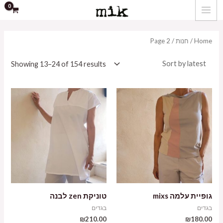
ילוג
MAIN
תוכן
MENU
Home
/
חנות
/ Page 2
Showing 13–24 of 154 results
גופיית עלמה mixs
טוניקת zen לבנה
בגדים
בגדים
₪
210.00
₪
180.00